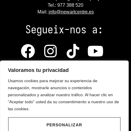
Tel.: 977 388 520
Mail:
info@newartcentre.es
Segueix-nos a:
Valoramos tu privacidad
Política de Cookies
Usamos cookies para mejorar su experiencia de
navegación, mostrarle anuncios o contenidos
Política de Privacitat
personalizados y analizar nuestro tráfico. Al hacer clic en
“Aceptar todo” usted da su consentimiento a nuestro uso de
Avís Legal
las cookies.
Portal de transparència
PERSONALIZAR
Mapa Web