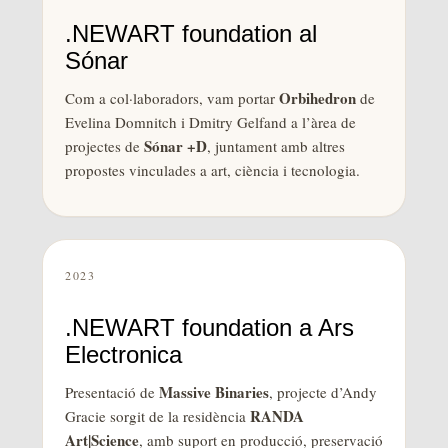
.NEWART foundation al
Sónar
Orbihedron
Com a col·laboradors, vam portar
de
Evelina Domnitch i Dmitry Gelfand a l’àrea de
Sónar +D
projectes de
, juntament amb altres
propostes vinculades a art, ciència i tecnologia.
2023
.NEWART foundation a Ars
Electronica
Massive Binaries
Presentació de
, projecte d’Andy
RANDA
Gracie sorgit de la residència
Art|Science
, amb suport en producció, preservació