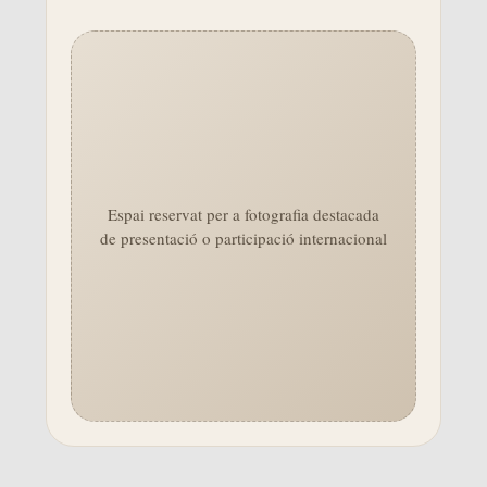
Espai reservat per a fotografia destacada
de presentació o participació internacional