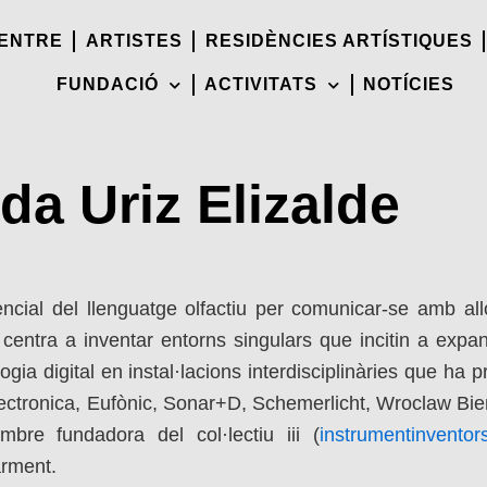
CENTRE
ARTISTES
RESIDÈNCIES ARTÍSTIQUES
FUNDACIÓ
ACTIVITATS
NOTÍCIES
da Uriz Elizalde
ncial del llenguatge olfactiu per comunicar-se amb all
centra a inventar entorns singulars que incitin a expandi
logia digital en instal·lacions interdisciplinàries que ha 
ectronica, Eufònic, Sonar+D, Schemerlicht, Wroclaw Bie
mbre fundadora del col·lectiu iii (
instrumentinventor
arment.