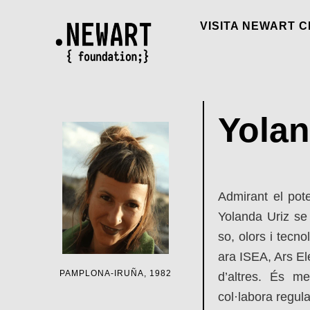
Ir
VISITA NEWART 
al
contenido
Yolan
Admirant el pote
Yolanda Uriz se 
so, olors i tecno
ara ISEA, Ars El
PAMPLONA-IRUÑA, 1982
d’altres. És me
col·labora regul