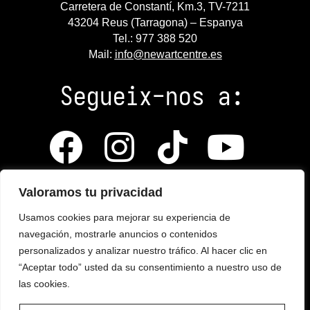
Carretera de Constantí, Km.3, TV-7211
43204 Reus (Tarragona) – Espanya
Tel.: 977 388 520
Mail:
info@newartcentre.es
Segueix-nos a:
Valoramos tu privacidad
Política de Cookies
Usamos cookies para mejorar su experiencia de
navegación, mostrarle anuncios o contenidos
Política de Privacitat
personalizados y analizar nuestro tráfico. Al hacer clic en
“Aceptar todo” usted da su consentimiento a nuestro uso de
Avís Legal
las cookies.
Portal de transparència